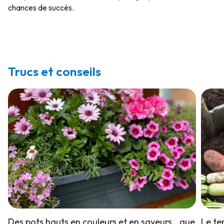
chances de succès.
Trucs et conseils
Des pots hauts en couleurs et en saveurs...que
Le te