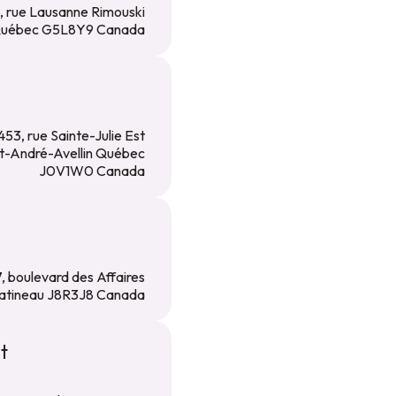
, rue Lausanne Rimouski
uébec G5L8Y9 Canada
453, rue Sainte-Julie Est
t-André-Avellin Québec
J0V1W0 Canada
, boulevard des Affaires
atineau J8R3J8 Canada
t