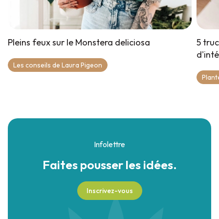
Pleins feux sur le Monstera deliciosa
5 tru
d'inté
Les conseils de Laura Pigeon
Plant
Infolettre
Faites pousser
les idées.
Inscrivez-vous