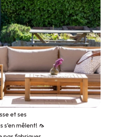
asse et ses
 s’en mêlent! 🦟
e pas fabriquer