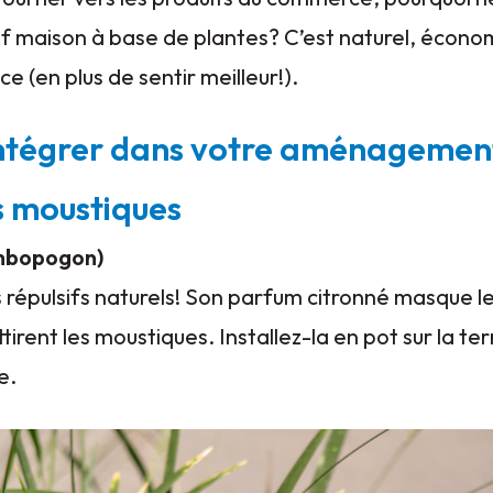
if maison à base de plantes? C’est naturel, écono
 (en plus de sentir meilleur!).
 intégrer dans votre aménagemen
s moustiques
ymbopogon)
es répulsifs naturels! Son parfum citronné masque l
ttirent les moustiques. Installez-la en pot sur la te
e.