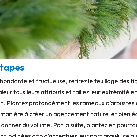
étapes
bondante et fructueuse, retirez le feuillage des 
leur tous leurs attributs et taillez leur extrémité e
tion. Plantez profondément les rameaux d’arbustes c
manière à créer un agencement naturel et bien éq
e donner du volume. Par la suite, plantez en pourto
t inclinées afin d’accentuer leur port arqué, ce q