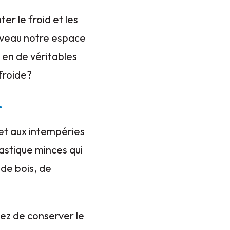
er le froid et les
uveau notre espace
t en de véritables
 froide?
r
 et aux intempéries
lastique minces qui
 de bois, de
tez de conserver le