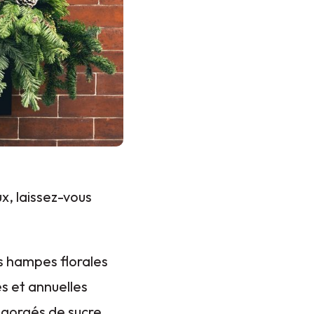
ux, laissez-vous
es hampes florales
s et annuelles
en gorgés de sucre