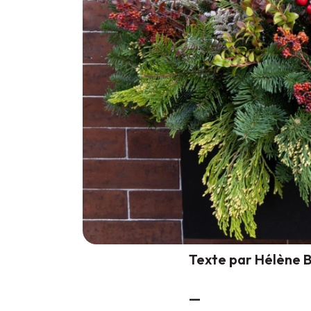
Texte par Hélène Ba
—