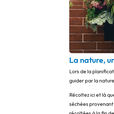
La nature, un
Lors de la planifica
guider par la natur
Récoltez ici et là 
séchées provenant d
récoltées à la fin d