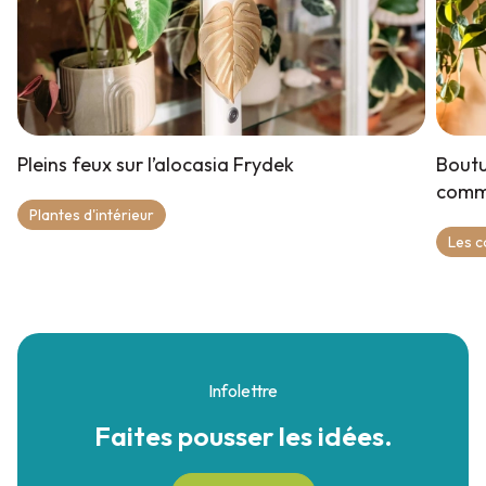
Pleins feux sur l’alocasia Frydek
Boutu
comm
Plantes d'intérieur
Les c
Infolettre
Faites pousser
les idées.