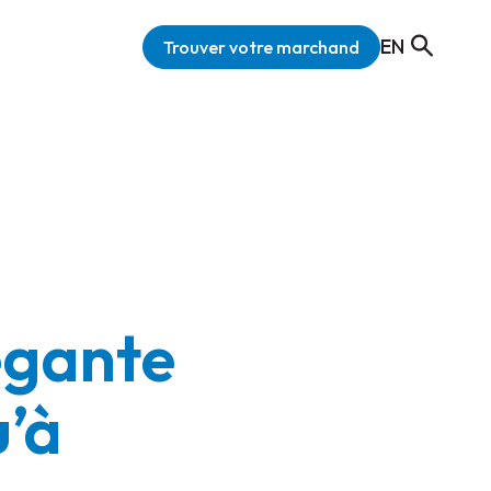
EN
Trouver votre marchand
légante
u’à