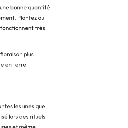
 d’une bonne quantité
ement. Plantez au
s fonctionnent très
floraison plus
se en terre
antes les unes que
sé lors des rituels
 rouges et même