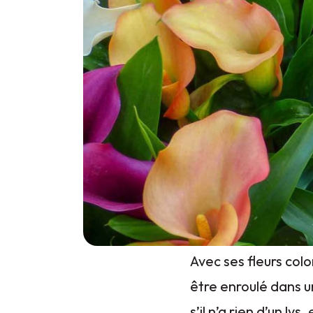
Avec ses fleurs col
être enroulé dans u
s’il n’a rien d’un ly