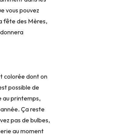
que vous pouvez
 la fête des Mères,
i donnera
et colorée dont on
 est possible de
re au printemps,
e année. Ça reste
uvez pas de bulbes,
dinerie au moment