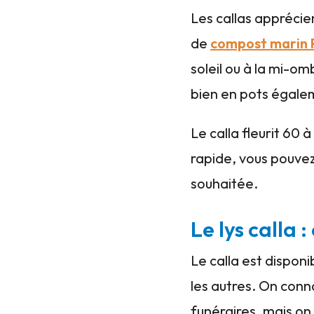
Les callas apprécien
de
compost marin P
soleil ou à la mi-om
bien en pots égale
Le calla fleurit 60 
rapide, vous pouvez 
souhaitée.
Le lys calla 
Le calla est disponi
les autres. On conna
funéraires, mais on