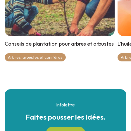
Conseils de plantation pour arbres et arbustes
L’hui
Arbres, arbustes et conifères
Arbre
Infolettre
Faites pousser
les idées.