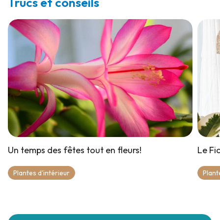
Trucs et conseils
Un temps des fêtes tout en fleurs!
Le Fic
Plantes d'intérieur
Plant