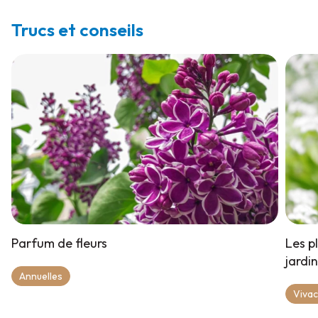
Trucs et conseils
Parfum de fleurs
Les p
jardi
Annuelles
Viva