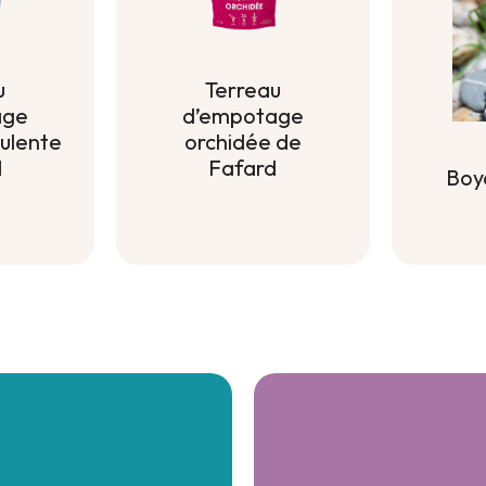
u
Terreau
age
d’empotage
culente
orchidée de
d
Fafard
Boy
u
Terreau
Boy
age
d’empotage
culente
orchidée de
d
Fafard