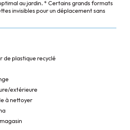
optimal au jardin. * Certains grands formats
ettes invisibles pour un déplacement sans
r de plastique recyclé
s
nge
ieure/extérieure
ile à nettoyer
ma
n magasin