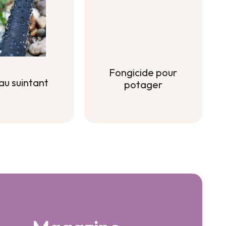
Fongicide pour
au suintant
potager
au suintant
Fongicide pour
potager