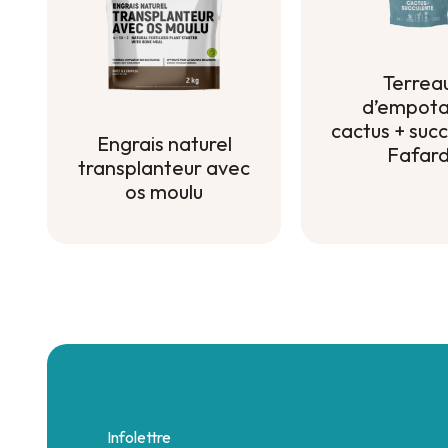
Terrea
d’empot
cactus + suc
Engrais naturel
Fafar
transplanteur avec
Terrea
os moulu
d’empot
Engrais naturel
cactus + suc
transplanteur avec
Fafar
os moulu
Infolettre