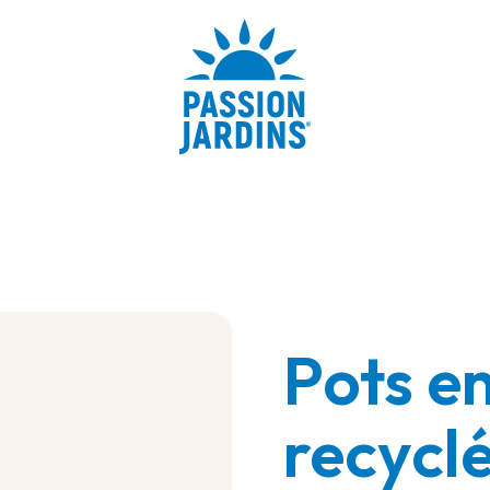
Pots e
recycl