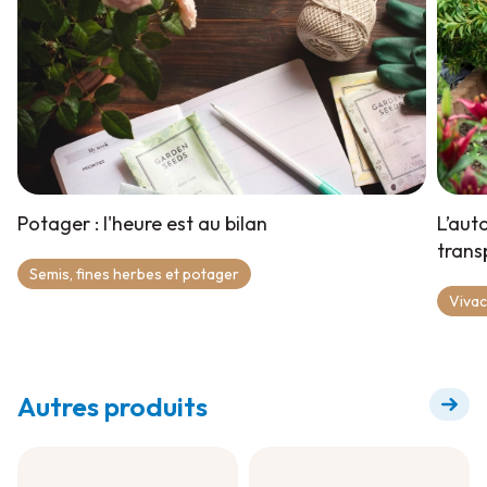
Potager : l'heure est au bilan
L’aut
trans
Semis, fines herbes et potager
Viva
Autres produits