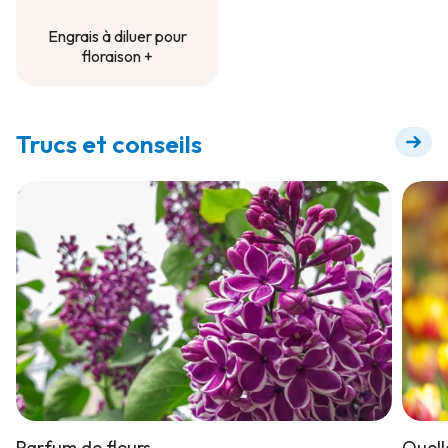
Engrais à diluer pour
floraison +
Engrais à diluer pour
floraison +
Trucs et conseils
Parfum de fleurs
Quell