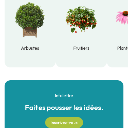
Arbustes
Fruitiers
Plant
Arbustes
Fruitiers
Plant
Infolettre
Faites pousser
les idées.
Inscrivez-vous