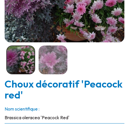
Choux décoratif 'Peacock
red'
Nom scientifique :
Brassica oleracea 'Peacock Red'