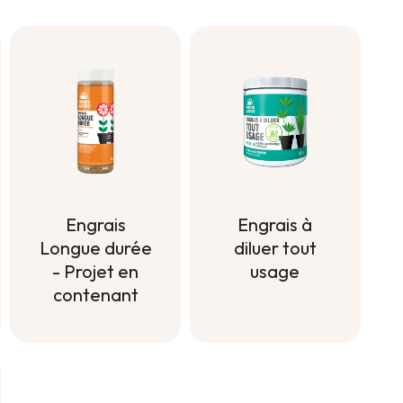
Engrais à
Engrais
diluer tout
Longue durée
usage
- Projet en
contenant
Engrais à
diluer tout
Engrais
usage
Longue durée
- Projet en
contenant