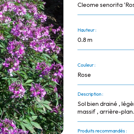
Cleome senorita 'Ros
Hauteur :
0.8 m
Couleur :
Rose
Description :
Sol bien drainé , lé
massif , arrière-plan
Produits recommandés :