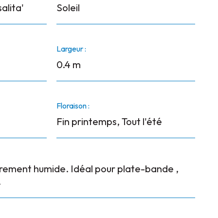
alita'
Soleil
Largeur :
0.4 m
Floraison :
Fin printemps, Tout l'été
gèrement humide. Idéal pour plate-bande ,
.