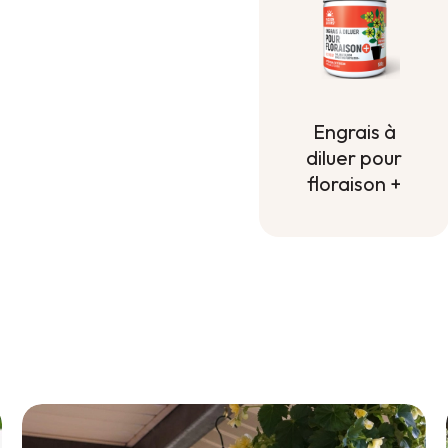
Engrais à
diluer pour
floraison +
Engrais à
diluer pour
floraison +