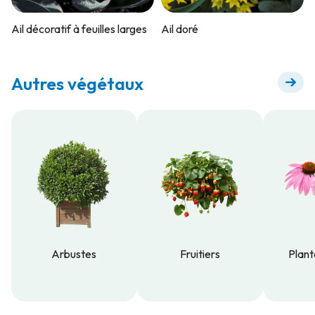
Ail décoratif à feuilles larges
Ail doré
Autres végétaux
Arbustes
Fruitiers
Plant
Arbustes
Fruitiers
Plant