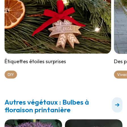
Étiquettes étoiles surprises
Des p
DIY
Viva
Autres végétaux : Bulbes à
floraison printanière