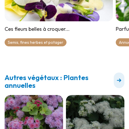
Ces fleurs belles à croquer...
Parfu
Semis, fines herbes et potager
Annue
Autres végétaux : Plantes
annuelles