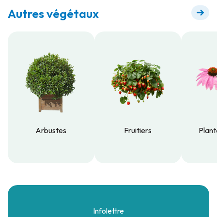
Autres végétaux
Arbustes
Fruitiers
Plant
Arbustes
Fruitiers
Plant
Infolettre