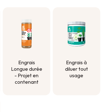
Engrais à
Engrais
diluer tout
Longue durée
usage
- Projet en
contenant
Engrais à
diluer tout
Engrais
usage
Longue durée
- Projet en
contenant