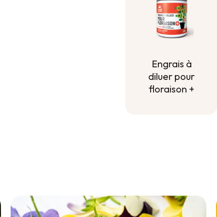
Engrais à
diluer pour
floraison +
Engrais à
diluer pour
floraison +