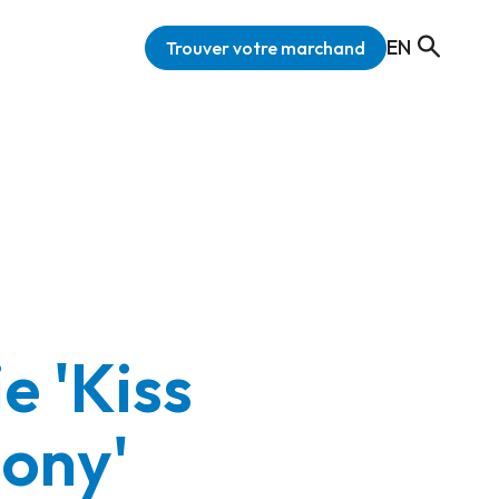
EN
Trouver votre marchand
e 'Kiss
ony'