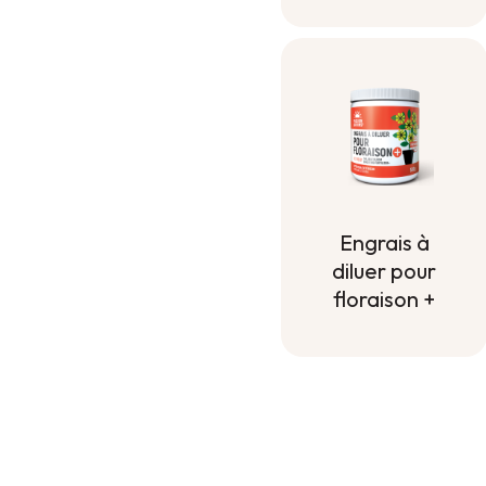
Engrais à
diluer pour
floraison +
Engrais à
diluer pour
floraison +