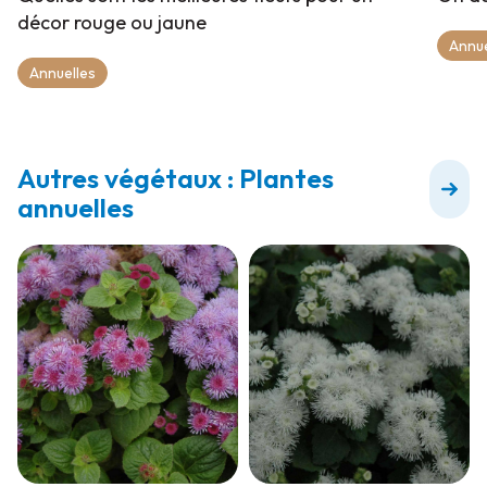
décor rouge ou jaune
Annue
Annuelles
Autres végétaux : Plantes
annuelles