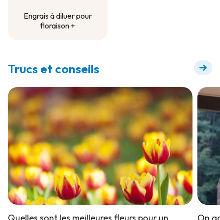
Engrais à diluer pour
floraison +
Engrais à diluer pour
floraison +
Trucs et conseils
Quelles sont les meilleures fleurs pour un
On ad