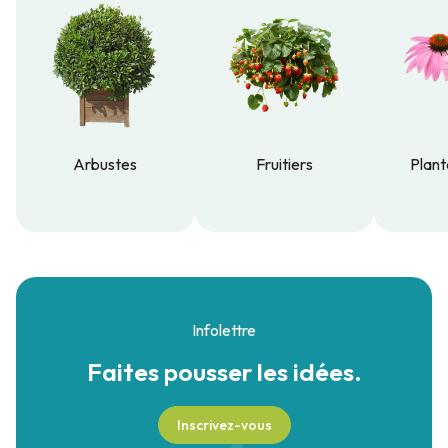
Arbustes
Fruitiers
Plant
Arbustes
Fruitiers
Plant
Infolettre
Faites pousser
les idées.
Inscrivez-vous