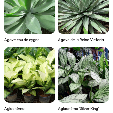
Agave cou de cygne
Agave de la Reine Victoria
Aglaonéma
Aglaonéma 'Silver King'