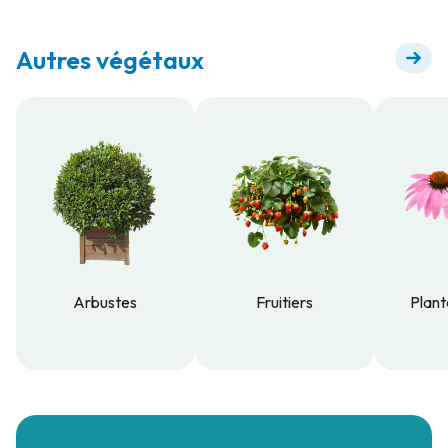
Autres végétaux
Arbustes
Fruitiers
Plant
Arbustes
Fruitiers
Plant