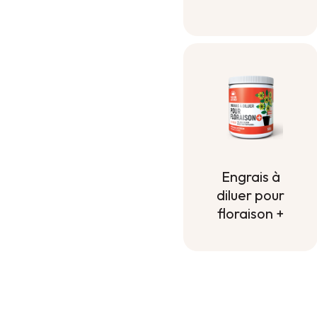
contenant
Engrais à
diluer pour
floraison +
Engrais à
diluer pour
floraison +