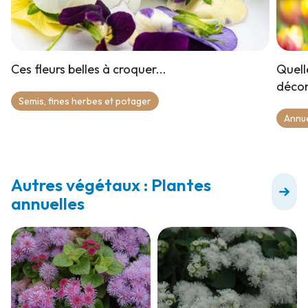
Ces fleurs belles à croquer...
Quell
décor
Semis, fines herbes et potager
Annue
Autres végétaux : Plantes
annuelles