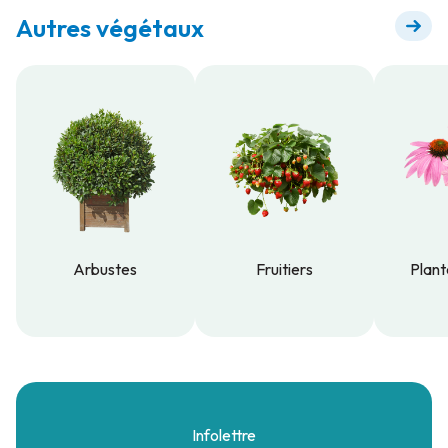
Autres végétaux
Arbustes
Fruitiers
Plant
Arbustes
Fruitiers
Plant
Infolettre