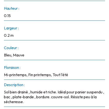
Hauteur :
0.15
Largeur :
0.2 m
Couleur :
Bleu, Mauve
Floraison :
Mi-printemps, Fin printemps, Tout l'été
Description :
Sol bien drainé , humide et riche. Idéal pour panier suspendu ,
bac , plate-bande , bordure. couvre-sol. Résiste peu à la
sécheresse.