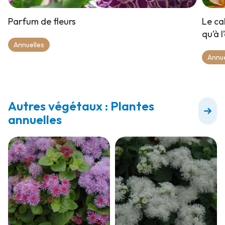
Parfum de fleurs
Le ca
qu’à l
Annuelles
Annue
Autres végétaux : Plantes
annuelles