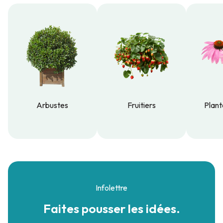
Arbustes
Fruitiers
Plant
Arbustes
Fruitiers
Plant
Infolettre
Faites pousser
les idées.