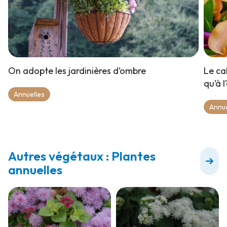
On adopte les jardinières d’ombre
Le ca
qu’à l
Annuelles
Annue
Autres végétaux : Plantes
annuelles