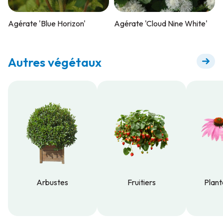
Agérate 'Blue Horizon'
Agérate 'Cloud Nine White'
Autres végétaux
Arbustes
Fruitiers
Plant
Arbustes
Fruitiers
Plant