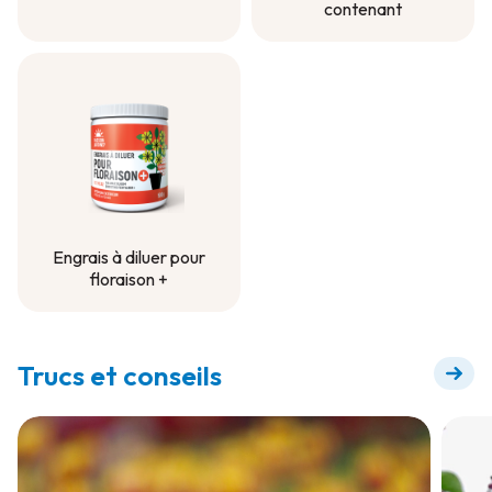
contenant
Terreau pour
contenant
Engrais Longue
durée - Projet en
contenant
Engrais à diluer pour
floraison +
Engrais à diluer pour
floraison +
Trucs et conseils