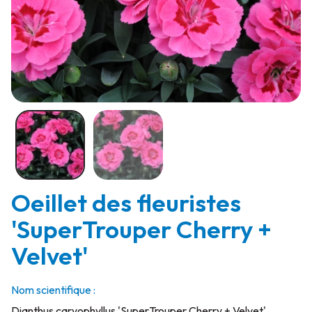
Oeillet des fleuristes
'SuperTrouper Cherry +
Velvet'
Nom scientifique :
Dianthus caryophyllus 'SuperTrouper Cherry + Velvet'