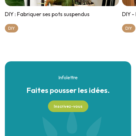
DIY : Fabriquer ses pots suspendus
DIY -
DIY
DIY
Infolettre
Faites pousser
les idées.
Inscrivez-vous