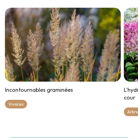
Incontournables graminées
L’hyd
cour
Vivaces
Arbre