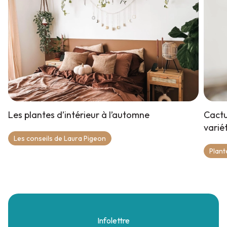
Les plantes d’intérieur à l’automne
Cactu
varié
Les conseils de Laura Pigeon
Plant
Infolettre