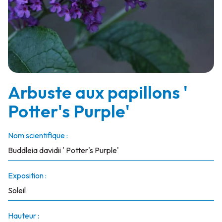
Arbuste aux papillons '
Potter's Purple'
Nom scientifique :
Buddleia davidii ' Potter's Purple'
Exposition :
Soleil
Hauteur :