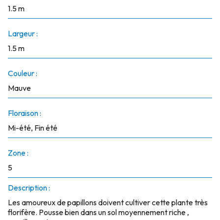
1.5 m
Largeur :
1.5 m
Couleur :
Mauve
Floraison :
Mi-été, Fin été
Zone :
5
Description :
Les amoureux de papillons doivent cultiver cette plante très
florifère. Pousse bien dans un sol moyennement riche ,