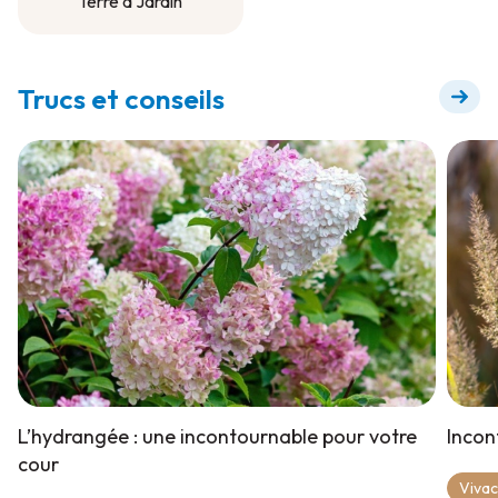
Terre à Jardin
Terre à Jardin
Trucs et conseils
L’hydrangée : une incontournable pour votre
Incon
cour
Viva