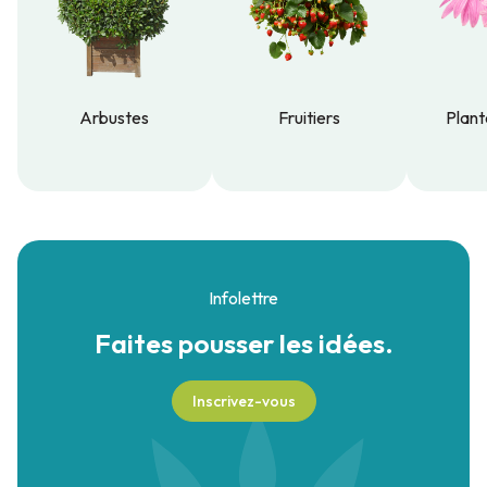
Arbustes
Fruitiers
Plant
Arbustes
Fruitiers
Plant
Infolettre
Faites pousser
les idées.
Inscrivez-vous