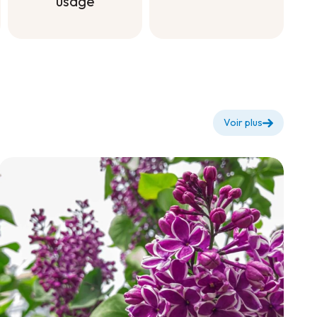
usage
Engrais à
diluer pour
Engrais à
floraison +
diluer tout
usage
Voir plus