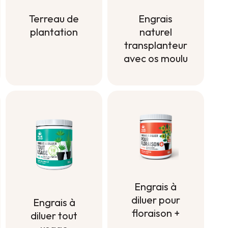
Terreau de
Engrais
plantation
naturel
transplanteur
Terreau de
avec os moulu
plantation
Engrais
naturel
transplanteur
avec os moulu
Engrais à
diluer pour
Engrais à
floraison +
diluer tout