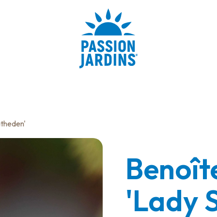
atheden'
Benoîte
'Lady 