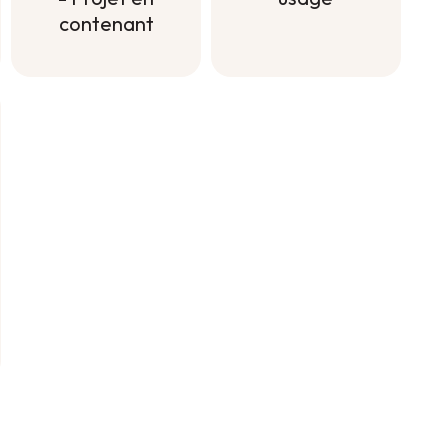
contenant
Engrais à
diluer tout
Engrais
usage
Longue durée
- Projet en
contenant