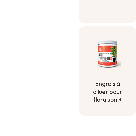
Terreau pour
contenant
Engrais à
diluer pour
floraison +
Engrais à
diluer pour
floraison +