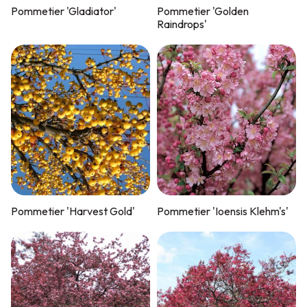
Pommetier 'Gladiator'
Pommetier 'Golden
Raindrops'
Pommetier 'Harvest Gold'
Pommetier 'Ioensis Klehm's'