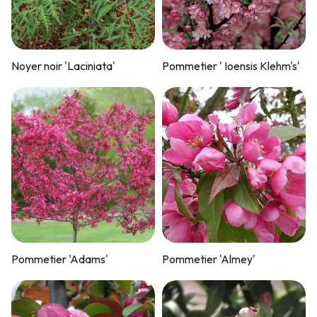
Noyer noir 'Laciniata'
Pommetier ' Ioensis Klehm's'
Pommetier 'Adams'
Pommetier 'Almey'