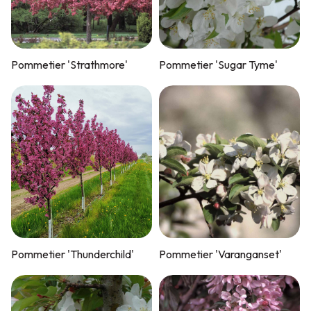
Pommetier 'Strathmore'
Pommetier 'Sugar Tyme'
Pommetier 'Thunderchild'
Pommetier 'Varanganset'