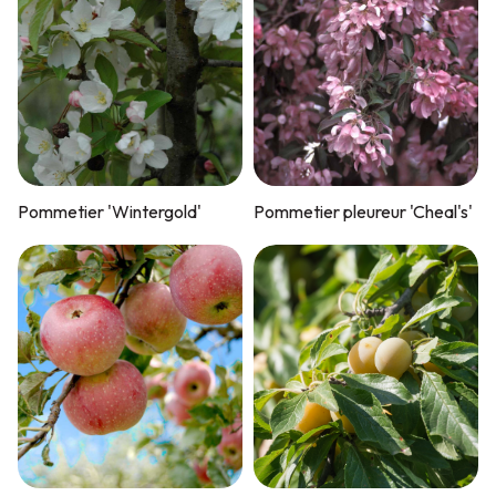
Pommetier 'Wintergold'
Pommetier pleureur 'Cheal's'