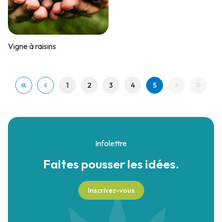
Vigne à raisins
1
2
3
4
5
Infolettre
Faites pousser
les idées.
Inscrivez-vous