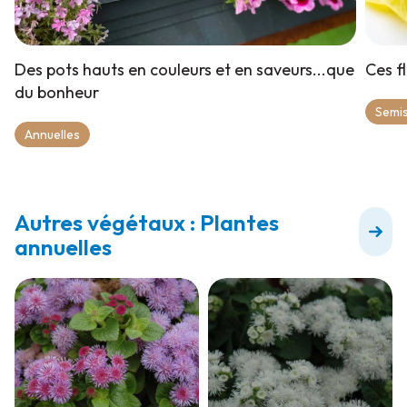
Des pots hauts en couleurs et en saveurs...que
Ces fl
du bonheur
Semis
Annuelles
Autres végétaux : Plantes
annuelles