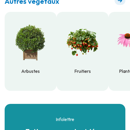
Autres végétaux
Arbustes
Fruitiers
Plant
Arbustes
Fruitiers
Plant
Infolettre