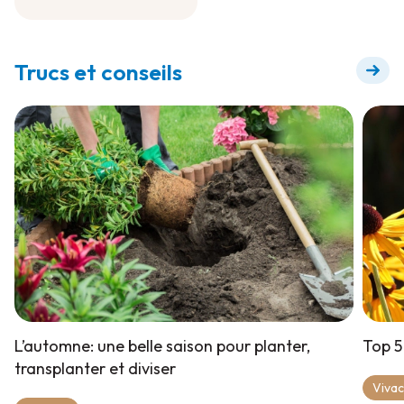
Engrais à diluer pour
floraison +
Trucs et conseils
L’automne: une belle saison pour planter,
Top 5
transplanter et diviser
Viva