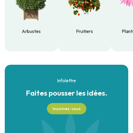
Arbustes
Fruitiers
Plant
Arbustes
Fruitiers
Plant
Infolettre
Faites pousser
les idées.
Inscrivez-vous