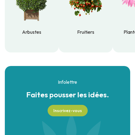
Arbustes
Fruitiers
Plant
Arbustes
Fruitiers
Plant
Infolettre
Faites pousser
les idées.
Inscrivez-vous