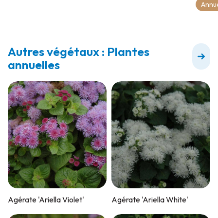
Annue
Autres végétaux : Plantes
annuelles
Agérate 'Ariella Violet'
Agérate 'Ariella White'