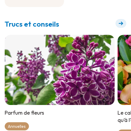
Engrais à diluer pour
floraison +
Trucs et conseils
Parfum de fleurs
Le ca
qu’à l
Annuelles