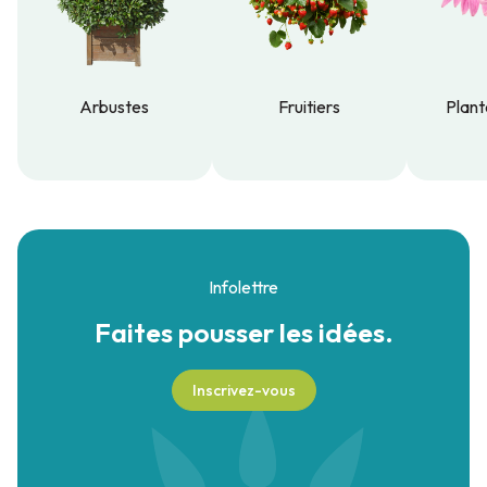
Arbustes
Fruitiers
Plant
Arbustes
Fruitiers
Plant
Infolettre
Faites pousser
les idées.
Inscrivez-vous