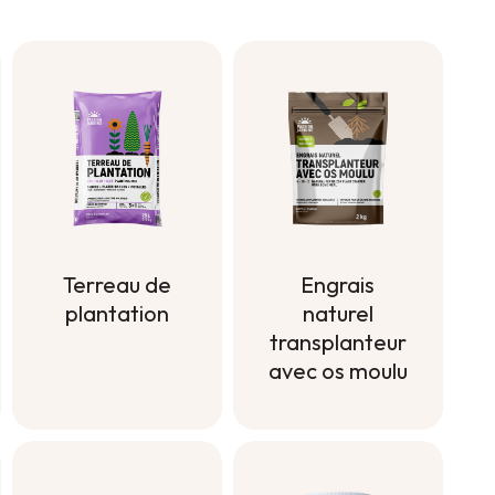
Terreau de
Engrais
plantation
naturel
transplanteur
Terreau de
avec os moulu
plantation
Engrais
naturel
transplanteur
avec os moulu