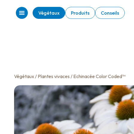
Végétaux
Produits
Conseils
Végétaux
/
Plantes vivaces
/ Echinacée Color Coded™