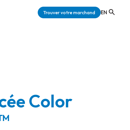
EN
Trouver votre marchand
cée Color
™