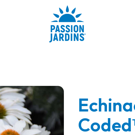
Echina
Coded