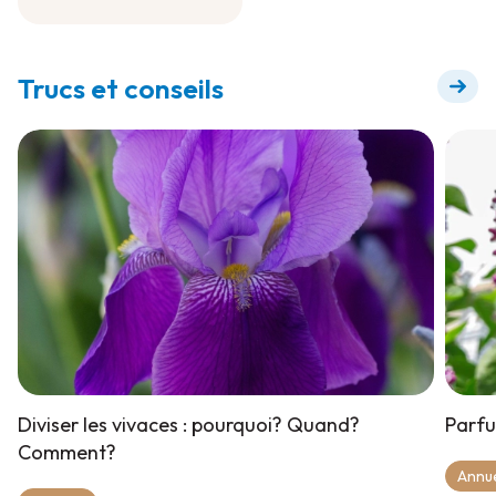
Engrais à diluer pour
floraison +
Trucs et conseils
Diviser les vivaces : pourquoi? Quand?
Parfu
Comment?
Annue