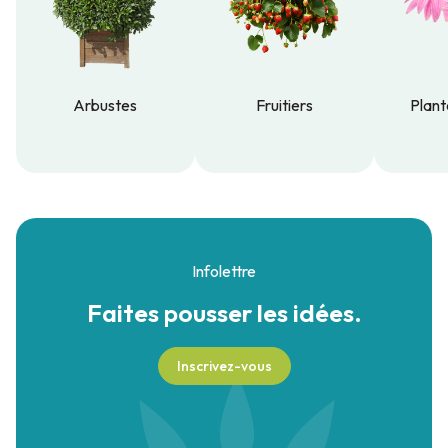
Arbustes
Fruitiers
Plant
Arbustes
Fruitiers
Plant
Infolettre
Faites pousser
les idées.
Inscrivez-vous