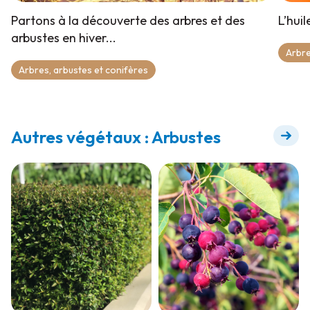
Partons à la découverte des arbres et des
L’hui
arbustes en hiver...
Arbre
Arbres, arbustes et conifères
Autres végétaux : Arbustes