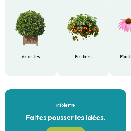
Arbustes
Fruitiers
Plant
Arbustes
Fruitiers
Plant
Infolettre
Faites pousser
les idées.