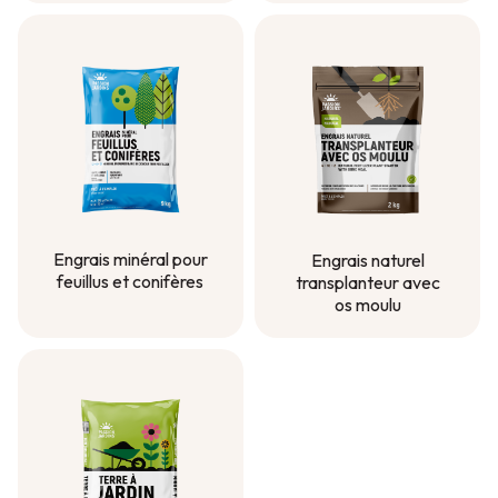
pelouse étape 3 -
Automne
Engrais minéral pour
Engrais naturel
feuillus et conifères
transplanteur avec
os moulu
Engrais minéral pour
feuillus et conifères
Engrais naturel
transplanteur avec
os moulu