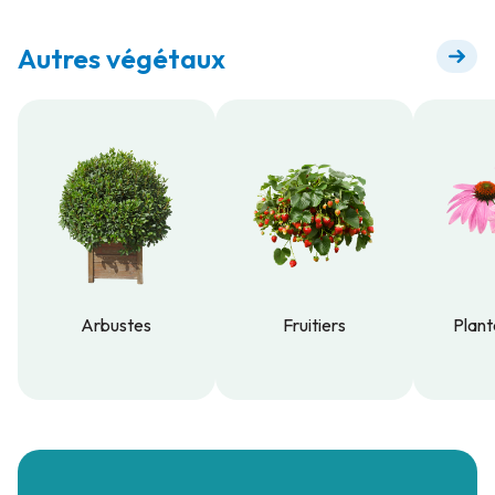
Autres végétaux
Arbustes
Fruitiers
Plant
Arbustes
Fruitiers
Plant