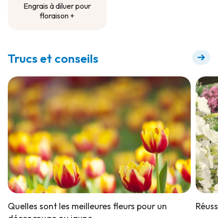
Engrais à diluer pour
floraison +
Engrais à diluer pour
floraison +
Trucs et conseils
Quelles sont les meilleures fleurs pour un
Réuss