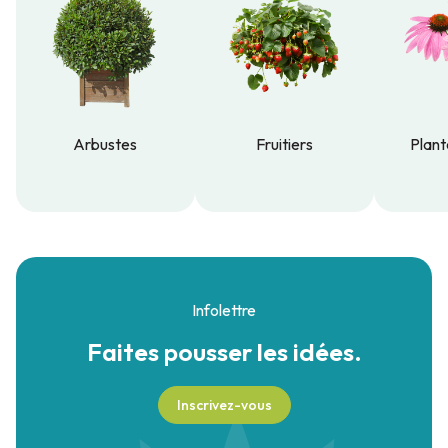
Arbustes
Fruitiers
Plant
Arbustes
Fruitiers
Plant
Infolettre
Faites pousser
les idées.
Inscrivez-vous