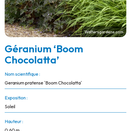
Waltersgardens.com
Géranium ‘Boom
Chocolatta’
Nom scientifique :
Geranium pratense 'Boom Chocolatta'
Exposition :
Soleil
Hauteur :
0.60 m