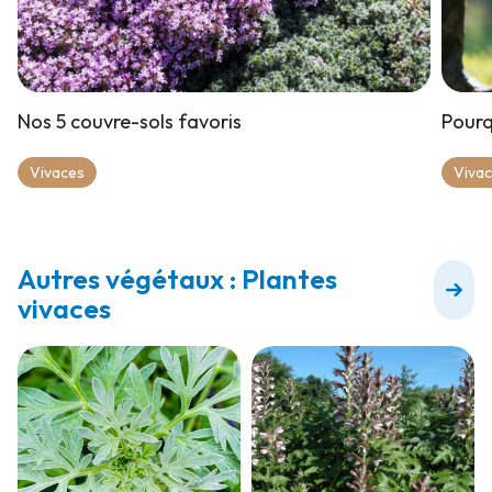
Nos 5 couvre-sols favoris
Pourq
Vivaces
Viva
Autres végétaux : Plantes
vivaces