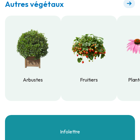
Autres végétaux
Arbustes
Fruitiers
Plant
Arbustes
Fruitiers
Plant
Infolettre