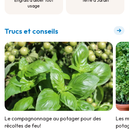
Engrais à diluer tout
Terre à Jardin
usage
Terre à Jardin
Engrais à diluer tout
usage
Trucs et conseils
Le compagnonnage au potager pour des
Les m
récoltes de feu!
potag