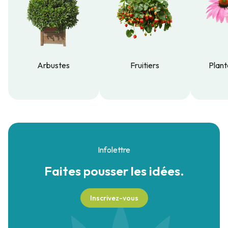
Arbustes
Fruitiers
Plant
Arbustes
Fruitiers
Plant
Infolettre
Faites pousser
les idées.
Inscrivez-vous