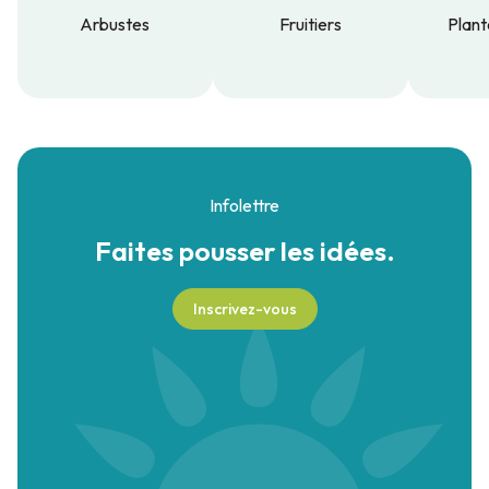
Arbustes
Fruitiers
Plant
Arbustes
Fruitiers
Plant
Infolettre
Faites pousser
les idées.
Inscrivez-vous