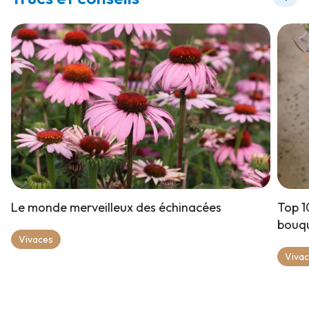
Le monde merveilleux des échinacées
Top 1
bouq
Vivaces
Viva