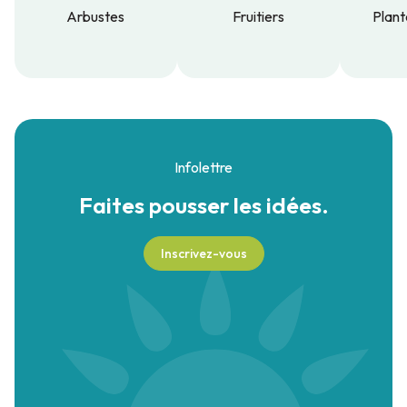
Arbustes
Fruitiers
Plant
Arbustes
Fruitiers
Plant
Infolettre
Faites pousser
les idées.
Inscrivez-vous