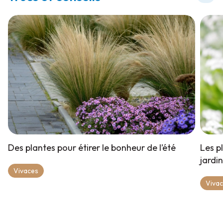
Des plantes pour étirer le bonheur de l’été
Les p
jardi
Vivaces
Viva