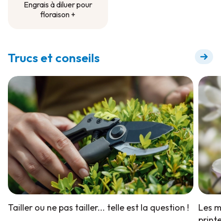
Engrais à diluer pour
floraison +
Engrais à diluer pour
floraison +
Trucs et conseils
Tailler ou ne pas tailler... telle est la question !
Les m
print