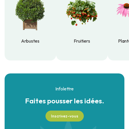
Arbustes
Fruitiers
Plant
Arbustes
Fruitiers
Plant
Infolettre
Faites pousser
les idées.
Inscrivez-vous