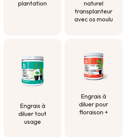
plantation
naturel
transplanteur
Terreau de
avec os moulu
plantation
Engrais
naturel
transplanteur
avec os moulu
Engrais à
diluer pour
Engrais à
floraison +
diluer tout
usage
Engrais à
diluer pour
Engrais à