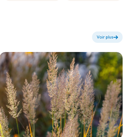
floraison +
diluer tout
usage
Voir plus